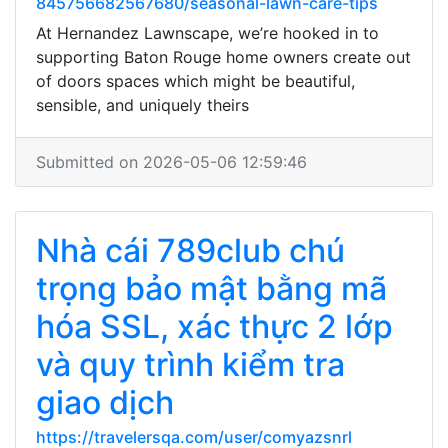
845756682567680/seasonal-lawn-care-tips
At Hernandez Lawnscape, we’re hooked in to
supporting Baton Rouge home owners create out
of doors spaces which might be beautiful,
sensible, and uniquely theirs
Submitted on 2026-05-06 12:59:46
Nhà cái 789club chú
trọng bảo mật bằng mã
hóa SSL, xác thực 2 lớp
và quy trình kiểm tra
giao dịch
https://travelersqa.com/user/comyazsnrl