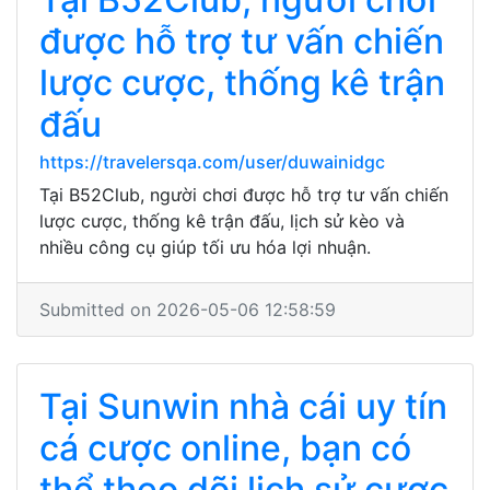
được hỗ trợ tư vấn chiến
lược cược, thống kê trận
đấu
https://travelersqa.com/user/duwainidgc
Tại B52Club, người chơi được hỗ trợ tư vấn chiến
lược cược, thống kê trận đấu, lịch sử kèo và
nhiều công cụ giúp tối ưu hóa lợi nhuận.
Submitted on 2026-05-06 12:58:59
Tại Sunwin nhà cái uy tín
cá cược online, bạn có
thể theo dõi lịch sử cược