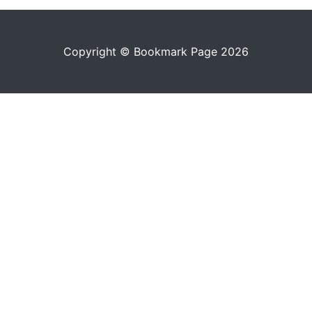
Copyright © Bookmark Page 2026