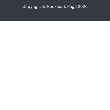
Copyright © Bookmark Page 2026