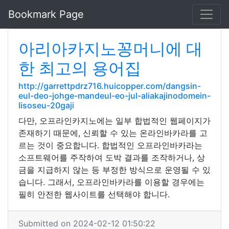
Bookmark Page
아리아카지노꽁머니에 대
한 최고의 용어집
http://garrettpdrz716.huicopper.com/dangsin-
eul-deo-johge-mandeul-eo-jul-aliakajinodomein-
lisoseu-20gaji
다만, 오프라인카지노에는 일부 합법적인 웹페이지가
존재하기 때문에, 신뢰할 수 있는 온라인바카라를 고
르는 것이 중요합니다. 합법적인 오프라인바카라는
소프트웨어를 주작하여 도박 결과를 조작하거나, 상
금을 지급하지 않는 등 부정한 방식으로 운영될 수 있
습니다. 그래서, 오프라인바카라를 이용할 경우에는
필히 안전한 웹사이트를 선택해야 합니다.
Submitted on 2024-02-12 01:50:22