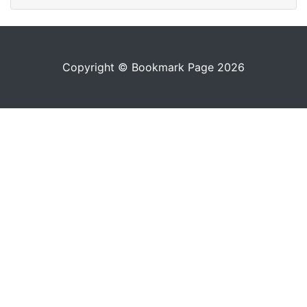
Copyright © Bookmark Page 2026